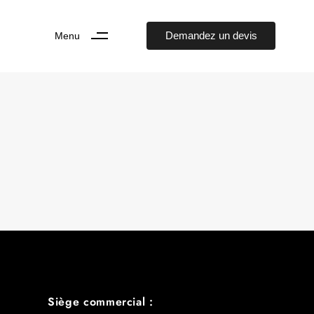
D
e
m
a
n
d
e
z
u
n
d
e
v
i
s
Menu
Siège commercial :