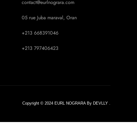
contact@eurlnograra.com
gr.
05 rue Juba maraval, Oran
fr.
+213 668391046
en.
+213 797406423
Copyright © 2024 EURL NOGRARA By
DEVLLY
.